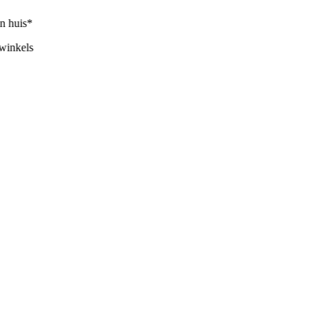
huis*
nkels