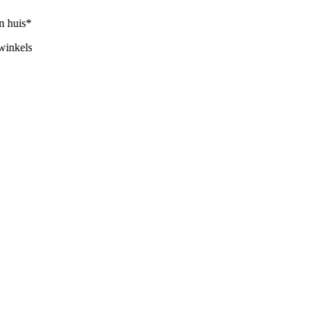
huis*
nkels