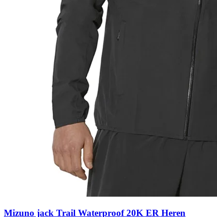
Mizuno jack Trail Waterproof 20K ER Heren