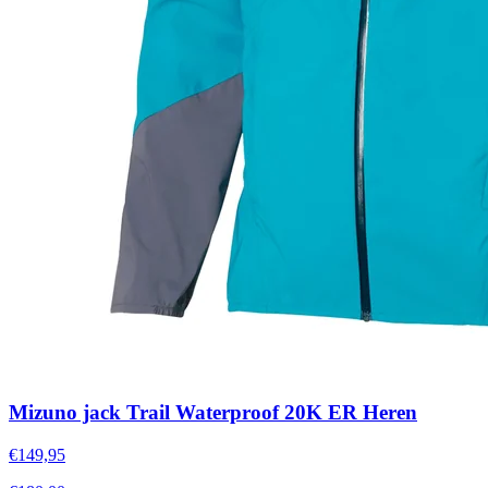
Mizuno jack Trail Waterproof 20K ER Heren
€149,95