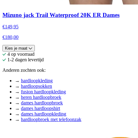
Mizuno jack Trail Waterproof 20K ER Dames
€149,95
€180,00
Kies je maat
4 op voorraad
1-2 dagen levertijd
Anderen zochten ook:
→
hardloopkleding
→
hardloopsokken
→
fusion hardloopkleding
→
heren hardloopbroek
→
dames hardloopbroek
→
dames hardloopshirt
→
dames hardloopkleding
→
hardloopbroek met telefoonzak