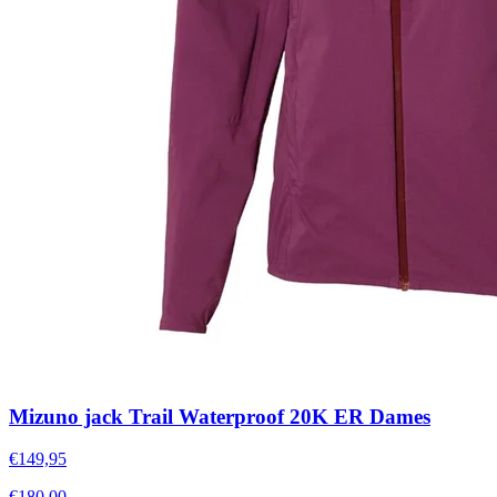
Mizuno jack Trail Waterproof 20K ER Dames
€149,95
€180,00