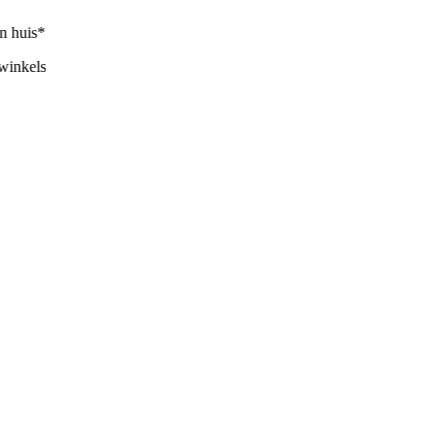
huis*
nkels