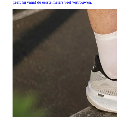
geeft hij vanaf de eerste meters veel vertrouwen.