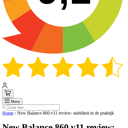
Zoek
Menu
Home
›
New Balance 860 v11 review: stabiliteit in de praktijk
New Balance 860 v11 review: