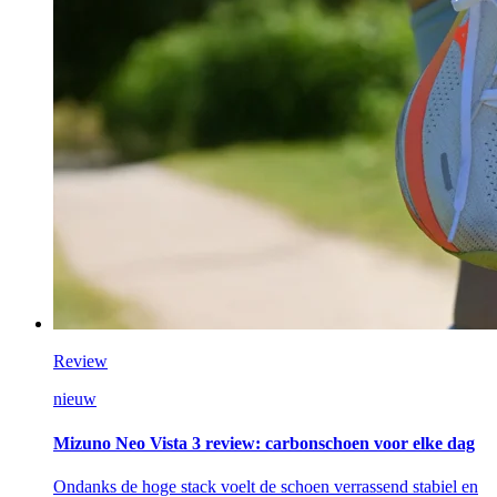
Review
nieuw
Mizuno Neo Vista 3 review: carbonschoen voor elke dag
Ondanks de hoge stack voelt de schoen verrassend stabiel en