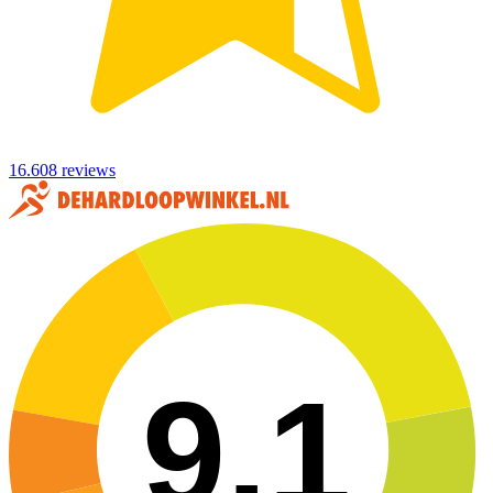
16.608 reviews
9,1