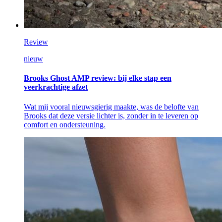
Review
nieuw
Brooks Ghost AMP review: bij elke stap een
veerkrachtige afzet
Wat mij vooral nieuwsgierig maakte, was de belofte van
Brooks dat deze versie lichter is, zonder in te leveren op
comfort en ondersteuning.