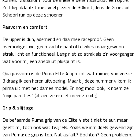
komen. Marathon? Voor de snellere benen absoluut een optie.
Zelf liep ik laatst met veel plezier de 30km tijdens de Groet uit
Schoorl run op deze schoenen.
Pasvorm en comfort
De upper is dun, ademend en daarmee raceproof. Geen
overbodige luxe, geen zachte pantoffelvibes maar gewoon
strak, licht en functioneel. Lang niet zo strak als z’n voorganger,
wat voor mij een absoluut pluspunt is.
Qua pasvorm is de Puma Elite 4 oprecht wat ruimer, van versie
3 draag ik een heren uitvoering. Maar bij deze nummer 4 kom ik
prima uit met het dames model. En nog mooi ook, ik noem ze
“mijn pareltjes” (al zien ze er niet meer zo uit ;)
Grip & slijtage
De befaamde Puma grip van de Elite 4 stelt niet teleur, maar
geeft mij toch ook wat twijfels. Zoals we inmiddels gewend zijn
van Puma: de grip is top. Nat asfalt? Bochten? Geen probleem.