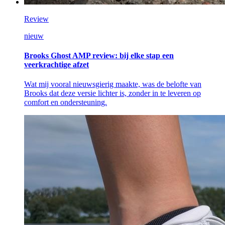
Review
nieuw
Brooks Ghost AMP review: bij elke stap een
veerkrachtige afzet
Wat mij vooral nieuwsgierig maakte, was de belofte van
Brooks dat deze versie lichter is, zonder in te leveren op
comfort en ondersteuning.