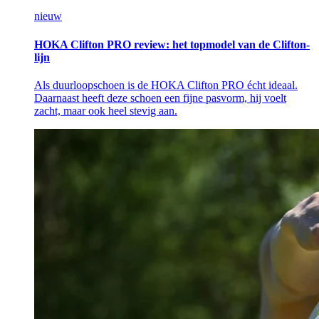
nieuw
HOKA Clifton PRO review: het topmodel van de Clifton-
lijn
Als duurloopschoen is de HOKA Clifton PRO écht ideaal.
Daarnaast heeft deze schoen een fijne pasvorm, hij voelt
zacht, maar ook heel stevig aan.