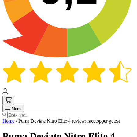
Zoek
Menu
Home
›
Puma Deviate Nitro Elite 4 review: racetopper getest
Puma Deviate Nitro Elite 4