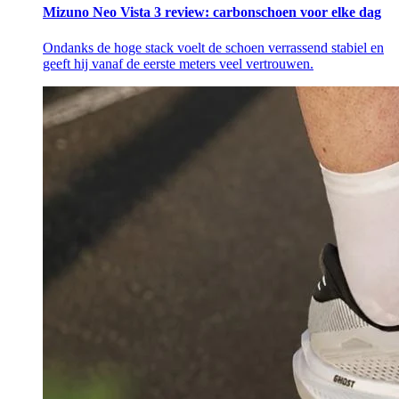
Mizuno Neo Vista 3 review: carbonschoen voor elke dag
Ondanks de hoge stack voelt de schoen verrassend stabiel en
geeft hij vanaf de eerste meters veel vertrouwen.