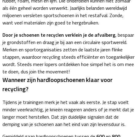
rubber, foam, mesh en lijm. Die onderdelen kunnen niet zomaar
als één geheel worden verwerkt. Jaarlijks belanden wereldwijd
miljoenen versleten sportschoenen in het restafval. Zonde,
want veel materialen zijn goed te hergebruiken.
Door je schoenen te recyclen verklein je de afvalberg
, bespaar
je grondstoffen en draag je bij aan een circulaire sportwereld.
Merken en sportorganisaties zetten de laatste jaren flinke
stappen, waardoor recycling steeds efficiënter en toegankelijker
wordt. Steeds meer lopers ontdekken hoe simpel het is om mee
te doen, dus join the movement!
Wanneer zijn hardloopschoenen klaar voor
recycling?
Tijdens je trainingen merk je het vaak als eerste. Je stap voelt
minder veerkrachtig, je knieën reageren anders of je merkt dat je
langer moet herstellen. Dat zijn duidelijke signalen dat de
demping van je schoenen aan het eind van zijn levensduur is.
Gemiddeld gaan hardloopschoenen tussen de
600
en
800