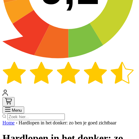
Zoek
Menu
Home
›
Hardlopen in het donker: zo ben je goed zichtbaar
Hardlopen in het donker: zo