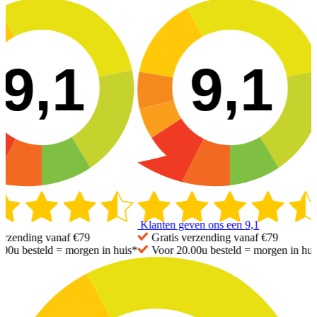
9,1
9,1
Klanten geven ons een
9,1
zending vanaf €79
Gratis
verzending vanaf €79
0u besteld =
morgen in huis*
Voor 20.00u besteld =
morgen in huis