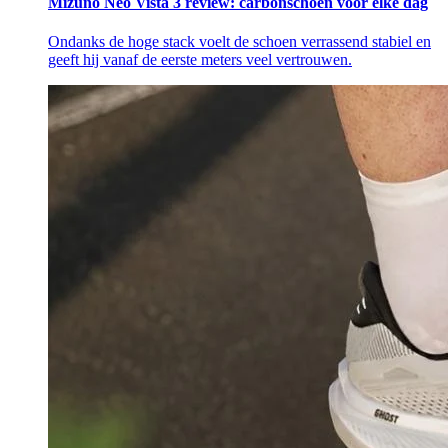
Mizuno Neo Vista 3 review: carbonschoen voor elke dag
Ondanks de hoge stack voelt de schoen verrassend stabiel en
geeft hij vanaf de eerste meters veel vertrouwen.