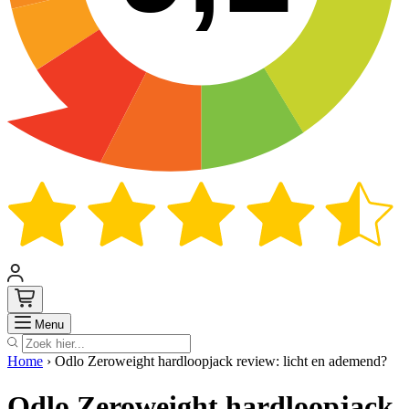
Zoek
Menu
Home
›
Odlo Zeroweight hardloopjack review: licht en ademend?
Odlo Zeroweight hardloopjack