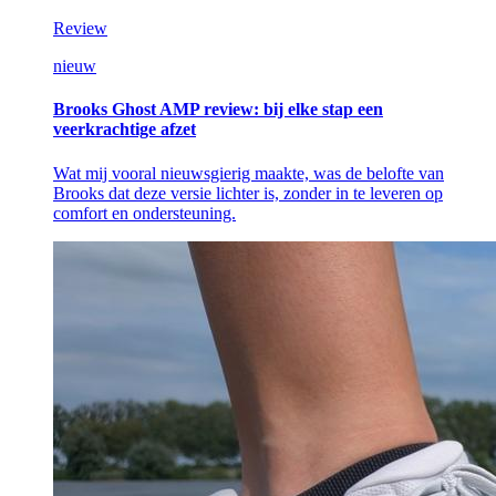
Review
nieuw
Brooks Ghost AMP review: bij elke stap een
veerkrachtige afzet
Wat mij vooral nieuwsgierig maakte, was de belofte van
Brooks dat deze versie lichter is, zonder in te leveren op
comfort en ondersteuning.