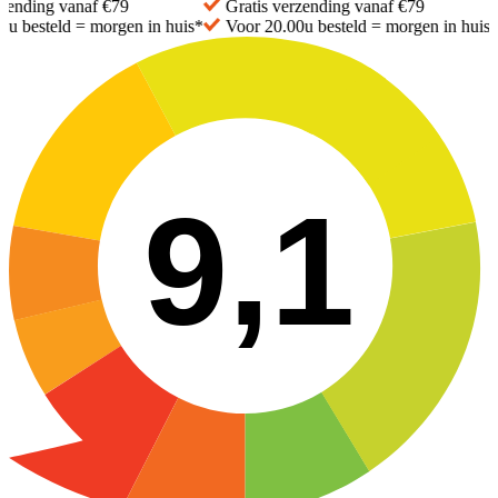
nding vanaf €79
Gratis
verzending vanaf €79
 besteld =
morgen in huis*
Voor 20.00u besteld =
morgen in huis*
9,1