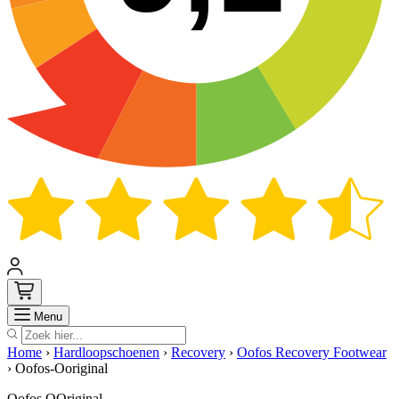
Zoek
Menu
Home
›
Hardloopschoenen
›
Recovery
›
Oofos Recovery Footwear
›
Oofos-Ooriginal
Oofos OOriginal