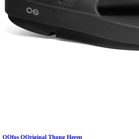
OOfos OOriginal Thong Heren