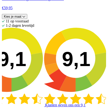
€59,95
Kies je maat
11 op voorraad
1-2 dagen levertijd
9,1
9,1
Klanten geven ons een
9,1
K