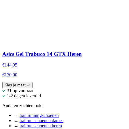
Asics Gel Trabuco 14 GTX Heren
€144,95
€170,00
Kies je maat
31 op voorraad
1-2 dagen levertijd
Anderen zochten ook:
→
trail runningschoenen
→
trailrun schoenen dames
→
trailrun schoenen heren