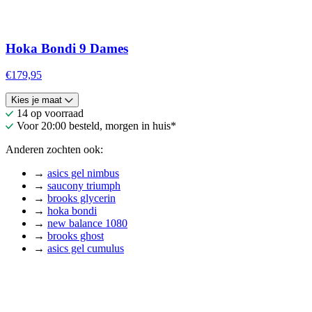
Hoka Bondi 9 Dames
€179,95
Kies je maat
14 op voorraad
Voor 20:00 besteld, morgen in huis*
Anderen zochten ook:
→
asics gel nimbus
→
saucony triumph
→
brooks glycerin
→
hoka bondi
→
new balance 1080
→
brooks ghost
→
asics gel cumulus