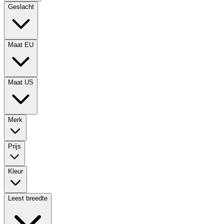
Geslacht
Maat EU
Maat US
Merk
Prijs
Kleur
Leest breedte