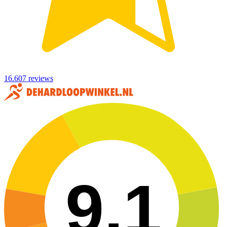
16.607 reviews
9,1