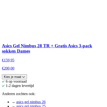
Asics Gel Nimbus 28 TR + Gratis Asics 3-pack
sokken Dames
€159,95
€200,00
Kies je maat
6 op voorraad
1-2 dagen levertijd
Anderen zochten ook:
→
asics gel nimbus 26
→
asics gel nimbus 25