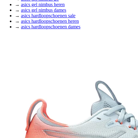
→
asics gel nimbus heren
→
asics gel nimbus dames
→
asics hardloopschoenen sale
→
asics hardloopschoenen heren
→
asics hardloopschoenen dames