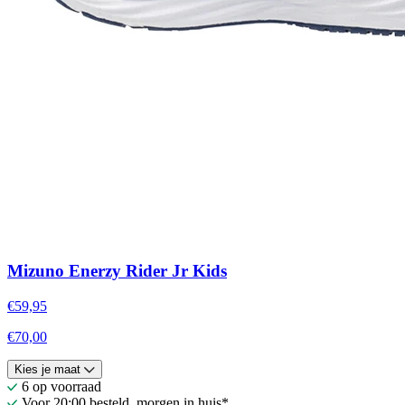
Mizuno Enerzy Rider Jr Kids
€59,95
€70,00
Kies je maat
6 op voorraad
Voor 20:00 besteld, morgen in huis*