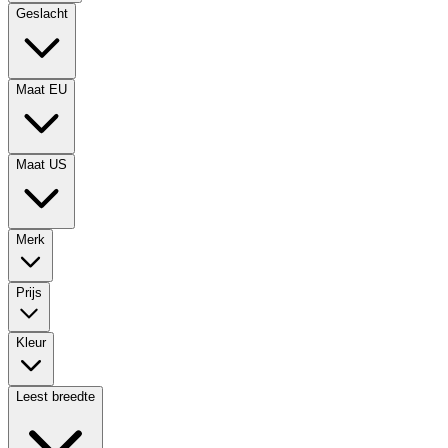
Geslacht
Maat EU
Maat US
Merk
Prijs
Kleur
Leest breedte