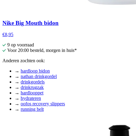
Nike Big Mouth bidon
€8,95
9 op voorraad
Voor 20:00 besteld, morgen in huis*
Anderen zochten ook:
→
hardloop bidon
→
nathan drinkgordel
→
drinkgordels
→
drinkrugzak
→
hardlooppet
→
hydrateren
→
oofos recovery slippers
→
running belt