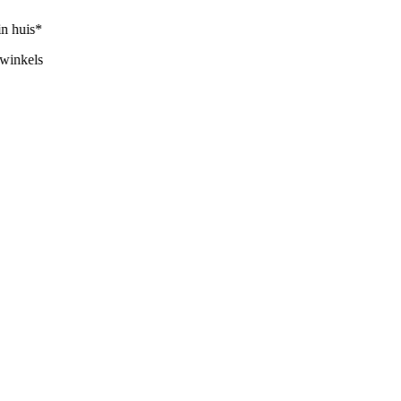
 huis*
inkels