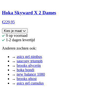
Hoka Skyward X 2 Dames
€229,95
Kies je maat
9 op voorraad
1-2 dagen levertijd
Anderen zochten ook:
→
asics gel nimbus
→
saucony triumph
→
brooks glycerin
→
hoka bondi
→
new balance 1080
→
brooks ghost
→
asics gel cumulus