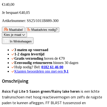
€140,00
Je bespaart €40,05
Artikelnummer: SS25/1011B889-300
Maattabel
Maatadvies nodig?
Kies je maat
In Winkelwagen
3 maten op voorraad
1-2 dagen levertijd
Gratis verzending
boven de €79
Eenvoudig retourneren
binnen 30 dagen
Hulp nodig? Bel:
0182 61 46 00
Klanten beoordelen ons met een
9,1
Omschrijving
Asics Fuji Lite 5 Saxon green/Rainy lake heren
is een lichte
trailrunschoen met hoog reactievermogen om zelfs de ruigste
paden te kunnen afleggen
.
FF BLAST tussenzool en