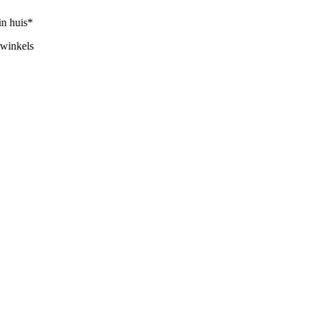
 huis*
inkels