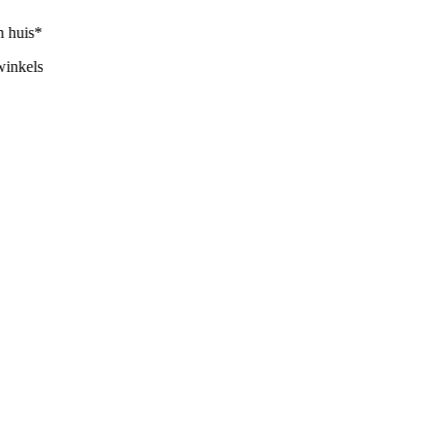
huis*
nkels