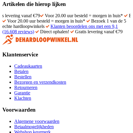
Artikelen die hierop lijken
ring vanaf €79
Voor 20.00 uur besteld = morgen in huis*
Bezoek 1 
Voor 20.00 uur besteld = morgen in huis*
Bezoek 1 van de 5
echte hardloopwinkels
Klanten beoordelen ons met een 9,1
(16.608 reviews)
Direct ophalen!
Gratis levering vanaf €79
Klantenservice
Cadeaukaarten
Betalen
Bestellen
Bezorgen en verzendkosten
Retourneren
Garantie
Klachten
Voorwaarden
Algemene voorwaarden
Betaalmogelijkheden
Webshop keurmerk