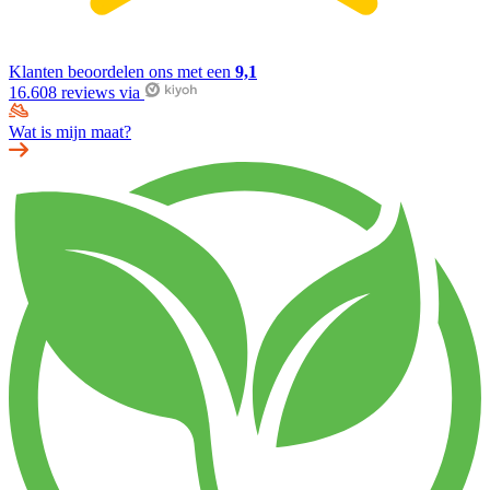
Klanten beoordelen ons met een
9,1
16.608 reviews via
Wat is mijn maat?