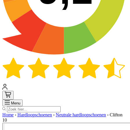
Zoek
Menu
Home
›
Hardloopschoenen
›
Neutrale hardloopschoenen
›
Clifton
10