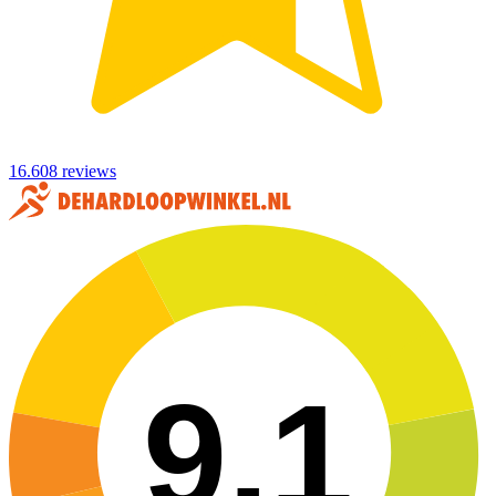
16.608 reviews
9,1