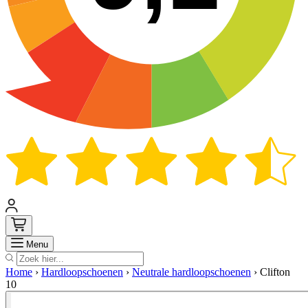
Zoek
Menu
Home
›
Hardloopschoenen
›
Neutrale hardloopschoenen
›
Clifton
10