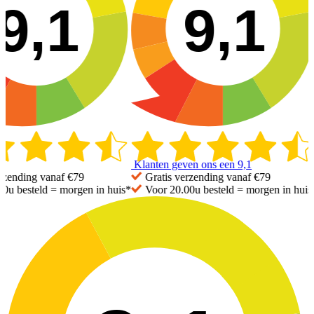
9,1
9,1
Klanten geven ons een
9,1
K
nding vanaf €79
Gratis
verzending vanaf €79
 besteld =
morgen in huis*
Voor 20.00u besteld =
morgen in huis*