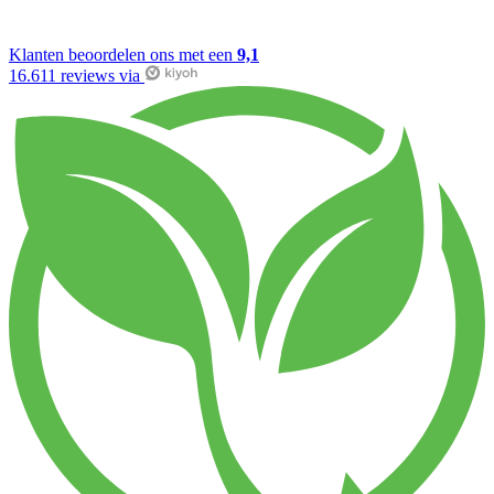
Klanten beoordelen ons met een
9,1
16.611 reviews via