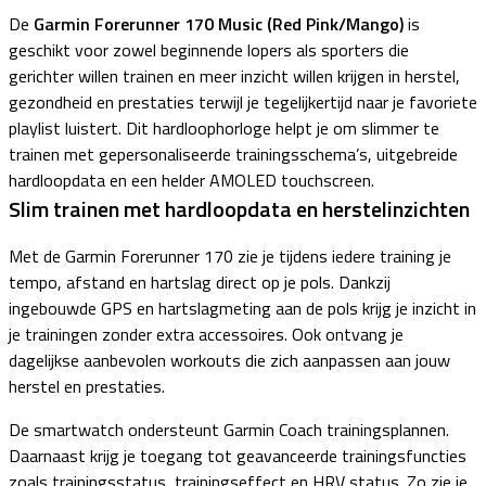
De
Garmin Forerunner 170 Music
(Red Pink/Mango)
is
geschikt voor zowel beginnende lopers als sporters die
gerichter willen trainen en meer inzicht willen krijgen in herstel,
gezondheid en prestaties terwijl je tegelijkertijd naar je favoriete
playlist luistert. Dit hardloophorloge helpt je om slimmer te
trainen met gepersonaliseerde trainingsschema’s, uitgebreide
hardloopdata en een helder AMOLED touchscreen.
Slim trainen met hardloopdata en herstelinzichten
Met de Garmin Forerunner 170 zie je tijdens iedere training je
tempo, afstand en hartslag direct op je pols. Dankzij
ingebouwde GPS en hartslagmeting aan de pols krijg je inzicht in
je trainingen zonder extra accessoires. Ook ontvang je
dagelijkse aanbevolen workouts die zich aanpassen aan jouw
herstel en prestaties.
De smartwatch ondersteunt Garmin Coach trainingsplannen.
Daarnaast krijg je toegang tot geavanceerde trainingsfuncties
zoals trainingsstatus, trainingseffect en HRV status. Zo zie je