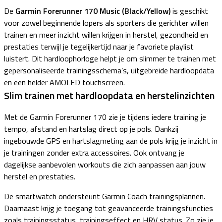
De
Garmin Forerunner 170 Music
(Black/Yellow)
is geschikt
voor zowel beginnende lopers als sporters die gerichter willen
trainen en meer inzicht willen krijgen in herstel, gezondheid en
prestaties terwijl je tegelijkertijd naar je favoriete playlist
luistert. Dit hardloophorloge helpt je om slimmer te trainen met
gepersonaliseerde trainingsschema’s, uitgebreide hardloopdata
en een helder AMOLED touchscreen.
Slim trainen met hardloopdata en herstelinzichten
Met de Garmin Forerunner 170 zie je tijdens iedere training je
tempo, afstand en hartslag direct op je pols. Dankzij
ingebouwde GPS en hartslagmeting aan de pols krijg je inzicht in
je trainingen zonder extra accessoires. Ook ontvang je
dagelijkse aanbevolen workouts die zich aanpassen aan jouw
herstel en prestaties.
De smartwatch ondersteunt Garmin Coach trainingsplannen.
Daarnaast krijg je toegang tot geavanceerde trainingsfuncties
zoals trainingsstatus, trainingseffect en HRV status. Zo zie je