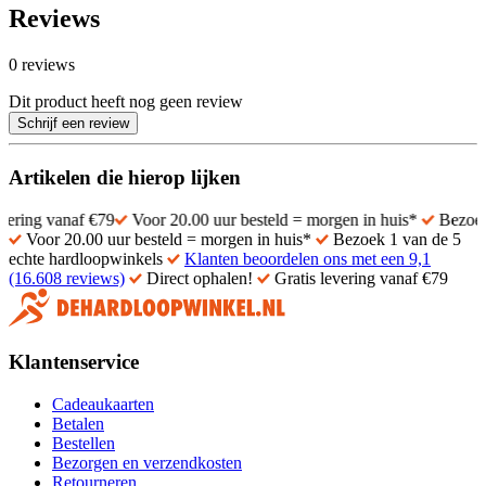
Reviews
0 reviews
Dit product heeft nog geen review
Schrijf een review
Artikelen die hierop lijken
anaf €79
Voor 20.00 uur besteld = morgen in huis*
Bezoek 1 van d
Voor 20.00 uur besteld = morgen in huis*
Bezoek 1 van de 5
echte hardloopwinkels
Klanten beoordelen ons met een 9,1
(16.608 reviews)
Direct ophalen!
Gratis levering vanaf €79
Klantenservice
Cadeaukaarten
Betalen
Bestellen
Bezorgen en verzendkosten
Retourneren