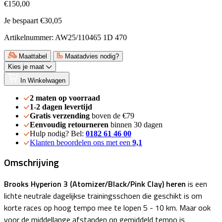
€150,00
Je bespaart €30,05
Artikelnummer: AW25/110465 1D 470
Maattabel
Maatadvies nodig?
Kies je maat
In Winkelwagen
2 maten op voorraad
1-2 dagen levertijd
Gratis verzending
boven de €79
Eenvoudig retourneren
binnen 30 dagen
Hulp nodig? Bel:
0182 61 46 00
Klanten beoordelen ons met een
9,1
Omschrijving
Brooks Hyperion 3
(Atomizer/Black/Pink Clay) heren
is een
lichte neutrale dagelijkse trainingsschoen die geschikt is om
korte races op hoog tempo mee te lopen 5 - 10 km. Maar ook
voor de middellange afstanden op gemiddeld tempo is