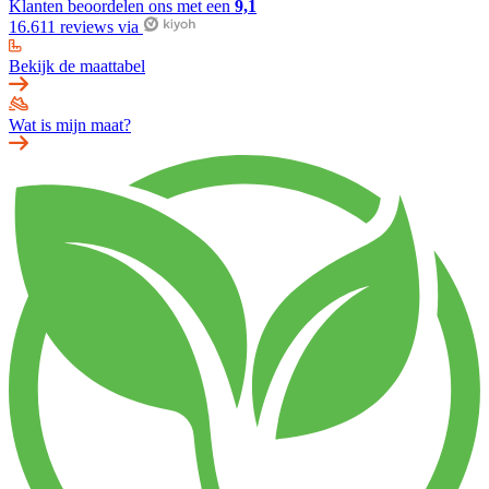
Klanten beoordelen ons met een
9,1
16.611 reviews via
Bekijk de maattabel
Wat is mijn maat?