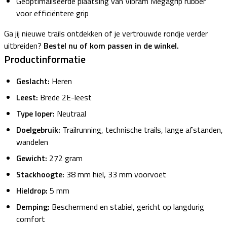
Geoptimaliseerde plaatsing van Vibram Megagrip rubber
voor efficiëntere grip
Ga jij nieuwe trails ontdekken of je vertrouwde rondje verder
uitbreiden?
Bestel nu of kom passen in de winkel.
Productinformatie
Geslacht:
Heren
Leest:
Brede 2E-leest
Type loper:
Neutraal
Doelgebruik:
Trailrunning, technische trails, lange afstanden,
wandelen
Gewicht:
272 gram
Stackhoogte:
38 mm hiel, 33 mm voorvoet
Hieldrop:
5 mm
Demping:
Beschermend en stabiel, gericht op langdurig
comfort