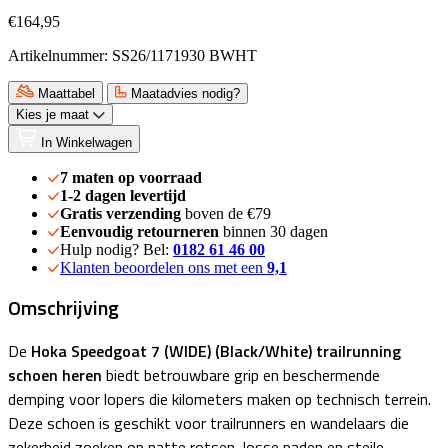
€164,95
Artikelnummer: SS26/1171930 BWHT
Maattabel
Maatadvies nodig?
Kies je maat
In Winkelwagen
7 maten op voorraad
1-2 dagen levertijd
Gratis verzending
boven de €79
Eenvoudig retourneren
binnen 30 dagen
Hulp nodig? Bel:
0182 61 46 00
Klanten beoordelen ons met een
9,1
Omschrijving
De
Hoka Speedgoa
t 7
(WIDE)
(Black/White
)
trailrunning
schoen heren
biedt betrouwbare grip en beschermende
demping voor lopers die kilometers maken op technisch terrein.
Deze schoen is geschikt voor trailrunners en wandelaars die
zekerheid zoeken op natte rotsen, losse paden en steile