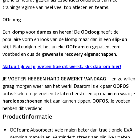
trainingsregime van heel veel top atleten en teams.
OOcloog
Een
klomp
voor
dames en heren
! De
OOcloog
heeft de
populaire vorm en look van de klomp maar dan in een
slip-on
stijl
. Natuurlijk met het unieke
OOfoam
en gepatenteerd
voetbed en dus de
gewenste recovery eigenschappen
.
Natuurlijk wil jij weten hoe dit werkt. klik daarom hier!
JE VOETEN HEBBEN HARD GEWERKT VANDAAG
– en ze willen
graag morgen weer aan het werk! Daarom is elk paar
OOFOS
ontwikkeld om je voeten te laten herstellen op manieren waar je
hardloopschoenen
niet aan kunnen tippen.
OOFOS
. Je voeten
hebben dit verdiend.
Productinformatie
OOfoam: Absorbeert vele malen beter dan traditionele EVA
demping materialen. Vermindert stress aan pijnlijke voeten,