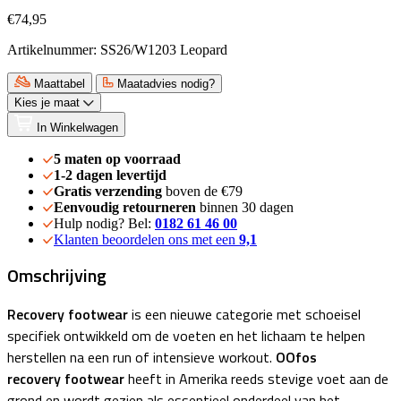
€74,95
Artikelnummer: SS26/W1203 Leopard
Maattabel
Maatadvies nodig?
Kies je maat
In Winkelwagen
5 maten op voorraad
1-2 dagen levertijd
Gratis verzending
boven de €79
Eenvoudig retourneren
binnen 30 dagen
Hulp nodig? Bel:
0182 61 46 00
Klanten beoordelen ons met een
9,1
Omschrijving
Recovery footwear
is een nieuwe categorie met schoeisel
specifiek ontwikkeld om de voeten en het lichaam te helpen
herstellen na een run of intensieve workout.
OOfos
recovery footwear
heeft in Amerika reeds stevige voet aan de
grond en wordt gezien als essentieel onderdeel van het