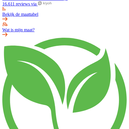
16.611 reviews via
Bekijk de maattabel
Wat is mijn maat?