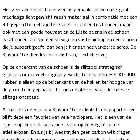
Het zeer ademende bovenwerk is gemaakt uit een heel gaaf
meerlaags
lichtgewicht mesh materiaal
in combinatie met een
3D-geprintte hielkap
die je voeten cool en fris houden, maar
ook met een goede houvast en de juiste balans in de schoen
vasthouden. Zoek je een stevige en vaste hielkap en een schoen
die je support geeft, dan ben je hier aan het verkeerde adres. De
Kinvara 16 is heerlijk minimalistisch, flexibel en vrij.
Op de onderkant van de schoen is de slijtzool strategisch
geplaats om zoveel mogelijk gewicht te besparen. Het
XT-900
rubber
is alleen op de buitenkant van de hak en ter hoogte van
de grote teen geplaatst. Precies de plekken waar de meeste
slijtage ontstaat.
Al met al is de Saucony Kinvara 16 de ideale trainingspartner en
blijft deze een favoriet van vele hardlopers. Het is een van de
fijnste uptempo daily trainers, voor op de weg of op de
atletiekbaan. En als je bij wedstrijden geen carbon wilt dragen
kun je deze lichte loopmaatjes ook prima uit de kast trekken!