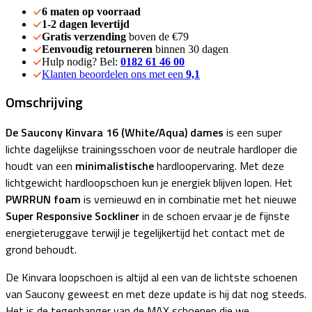
6 maten op voorraad
1-2 dagen levertijd
Gratis verzending
boven de €79
Eenvoudig retourneren
binnen 30 dagen
Hulp nodig? Bel:
0182 61 46 00
Klanten beoordelen ons met een
9,1
Omschrijving
De Saucony Kinvara 16 (White/Aqua) dames
is een super
lichte dagelijkse trainingsschoen voor de neutrale hardloper die
houdt van een
minimalistische
hardloopervaring. Met deze
lichtgewicht hardloopschoen kun je energiek blijven lopen. Het
PWRRUN foam
is vernieuwd en in combinatie met het nieuwe
Super Responsive Sockliner
in de schoen ervaar je de fijnste
energieteruggave terwijl je tegelijkertijd het contact met de
grond behoudt.
De Kinvara loopschoen is altijd al een van de lichtste schoenen
van Saucony geweest en met deze update is hij dat nog steeds.
Het is de tegenhanger van de MAX schoenen die we