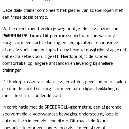
Deze daily trainer combineert het plezier van soepel lopen met
een frisse dosis tempo.
Wat je direct merkt zodra je wegloopt, is de tussenzool van
PWRRUN PB-foam
. Dit premium superfoam van Saucony
zorgt voor een zachte landing en een opvallend responsieve
afzet. Je voelt minder impact op je benen, terwijl elke stap je nét
dat extra zetje vooruit geeft. Hierdoor blijft de schoen
comfortabel op langere afstanden en levendig bij snellere
trainingen.
De Endorphin Azura is plateless, er zit dus geen carbon of nylon
plaat in de zool. Dat zorgt voor een natuurlijke afwikkeling en
meer flexibiliteit onder de voet.
In combinatie met de
SPEEDROLL-geometrie
, een afgeronde
zoolvorm die je voorwaartse beweging ondersteunt, loop je
automatisch in een vloeiend ritme. Dit maakt de Azura
toegankelijk voor veel lopers, ook als je geen stijve of