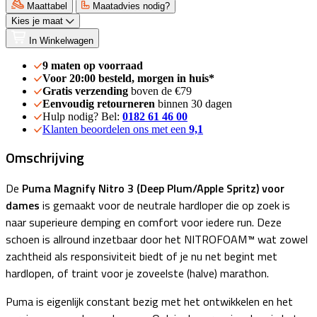
Maattabel
Maatadvies nodig?
Kies je maat
In Winkelwagen
9 maten op voorraad
Voor 20:00 besteld, morgen in huis*
Gratis verzending
boven de €79
Eenvoudig retourneren
binnen 30 dagen
Hulp nodig? Bel:
0182 61 46 00
Klanten beoordelen ons met een
9,1
Omschrijving
De
Puma Magnify Nitro 3 (Deep Plum/Apple Spritz) voor
dames
is gemaakt voor de neutrale hardloper die op zoek is
naar superieure demping en comfort voor iedere run. Deze
schoen is allround inzetbaar door het NITROFOAM™ wat zowel
zachtheid als responsiviteit biedt of je nu net begint met
hardlopen, of traint voor je zoveelste (halve) marathon.
Puma is eigenlijk constant bezig met het ontwikkelen en het