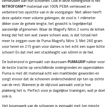
vernieuwen van hun schoenen. Ook in deze runningshoe is het
NITROFOAM™
materiaal van 100% PEBA vernieuwd en
verbeterd ten opzichte van in de voorganger. Niet alleen heeft
deze update meer volume gekregen, de zool is 1 milimeter
dikker over de gehele lengte, het gewicht is tegelijkertijd
aanzienlijk afgenomen. Waar de Magnify Nitro 2 soms de kritiek
kreeg dat het een wat zware schoen was, is dat totaal niet
meer te zeggen over de Puma Magnify Nitro 3. Met 260 gram
voor heren en 215 gram voor dames is het echt een super lichte
schoen! En dat met een stackheight van 40mm in de hiel.
De buitenzool is gemaakt van duurzaam
PUMAGRIP
rubber voor
de beste tractie op verschillende ondergronden en oppervlakken.
Puma is met dit materiaal echt een marktleider geworden en
zorgt ervoor dat de schoenen onderscheidend zijn ten op zichte
van de rest. Wanneer je de slijtzool aanraakt voel je hoe
plakkerig het is. Perfect voor je dagelijkse trainingen, wat je doel
ook is.
Het bovenwerk van de schoenen is gemaakt met ten minste