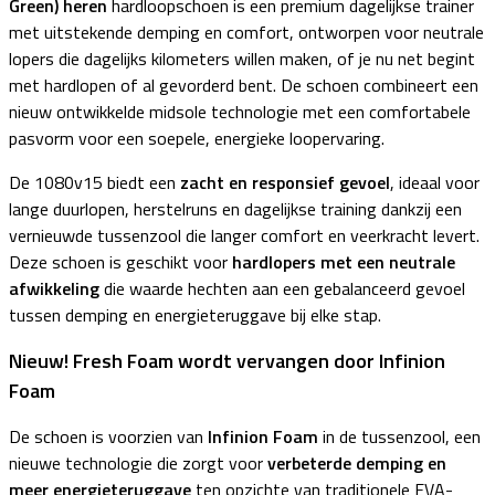
Green) heren
hardloopschoen is een premium dagelijkse trainer
met uitstekende demping en comfort, ontworpen voor neutrale
lopers die dagelijks kilometers willen maken, of je nu net begint
met hardlopen of al gevorderd bent. De schoen combineert een
nieuw ontwikkelde midsole technologie met een comfortabele
pasvorm voor een soepele, energieke loopervaring.
De 1080v15 biedt een
zacht en responsief gevoel
, ideaal voor
lange duurlopen, herstelruns en dagelijkse training dankzij een
vernieuwde tussenzool die langer comfort en veerkracht levert.
Deze schoen is geschikt voor
hardlopers met een neutrale
afwikkeling
die waarde hechten aan een gebalanceerd gevoel
tussen demping en energieteruggave bij elke stap.
Nieuw! Fresh Foam wordt vervangen door Infinion
Foam
De schoen is voorzien van
Infinion Foam
in de tussenzool, een
nieuwe technologie die zorgt voor
verbeterde demping en
meer energieteruggave
ten opzichte van traditionele EVA-