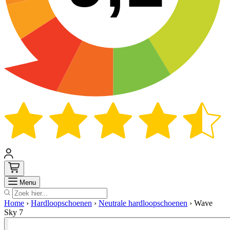
Zoek
Menu
Home
›
Hardloopschoenen
›
Neutrale hardloopschoenen
›
Wave
Sky 7