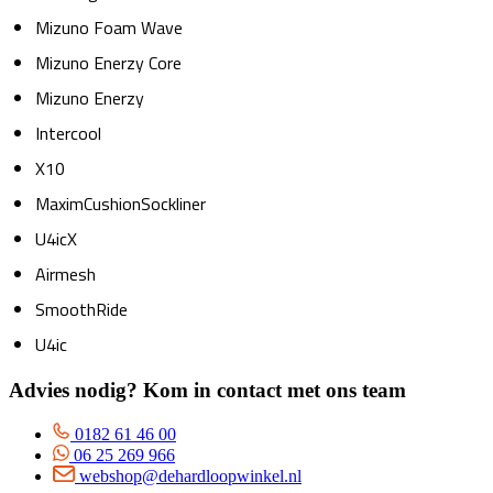
Mizuno Foam Wave
Mizuno Enerzy Core
Mizuno Enerzy
Intercool
X10
MaximCushionSockliner
U4icX
Airmesh
SmoothRide
U4ic
Advies nodig? Kom in contact met ons team
0182 61 46 00
06 25 269 966
webshop@dehardloopwinkel.nl