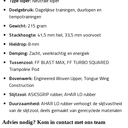
Type loper:
Neutrale loper
Doelgebruik:
Dagelijkse trainingen, duurlopen en
tempotrainingen
Gewicht:
215 gram
Stackhoogte:
41,5 mm hiel, 33,5 mm voorvoet
Hieldrop:
8 mm
Demping:
Zacht, veerkrachtig en energiek
Tussenzool:
FF BLAST MAX, FF TURBO SQUARED
Trampoline Pod
Bovenwerk:
Engineered Woven Upper, Tongue Wing
Construction
Slijtzool:
ASICSGRIP rubber, AHAR LO rubber
Duurzaamheid:
AHAR LO rubber verhoogt de slijtvastheid
van de slijtzool, deels gemaakt van gerecyclede materialen
Advies nodig? Kom in contact met ons team