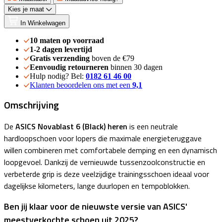
Kies je maat
In Winkelwagen
10 maten op voorraad
1-2 dagen levertijd
Gratis verzending
boven de €79
Eenvoudig retourneren
binnen 30 dagen
Hulp nodig? Bel:
0182 61 46 00
Klanten beoordelen ons met een
9,1
Omschrijving
De
ASICS Novablast 6
(Black)
heren
is een neutrale
hardloopschoen voor lopers die maximale energieteruggave
willen combineren met comfortabele demping en een dynamisch
loopgevoel. Dankzij de vernieuwde tussenzoolconstructie en
verbeterde grip is deze veelzijdige trainingsschoen ideaal voor
dagelijkse kilometers, lange duurlopen en tempoblokken.
Ben jij klaar voor de nieuwste versie van ASICS'
meestverkochte schoen uit 2025?