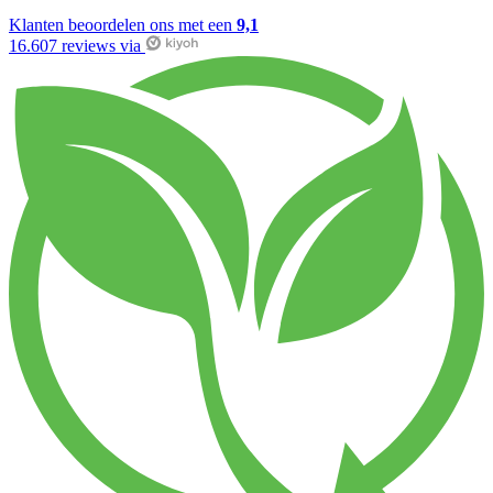
Klanten beoordelen ons met een
9,1
16.607 reviews via