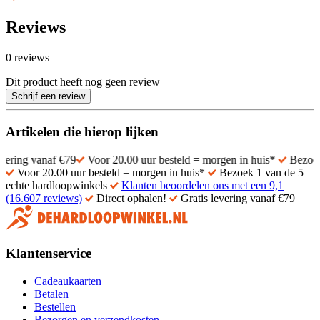
Reviews
0 reviews
Dit product heeft nog geen review
Schrijf een review
Artikelen die hierop lijken
anaf €79
Voor 20.00 uur besteld = morgen in huis*
Bezoek 1 van d
Voor 20.00 uur besteld = morgen in huis*
Bezoek 1 van de 5
echte hardloopwinkels
Klanten beoordelen ons met een 9,1
(16.607 reviews)
Direct ophalen!
Gratis levering vanaf €79
Klantenservice
Cadeaukaarten
Betalen
Bestellen
Bezorgen en verzendkosten