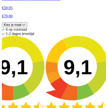
€59,95
€70,00
Kies je maat
6 op voorraad
1-2 dagen levertijd
9,1
9,1