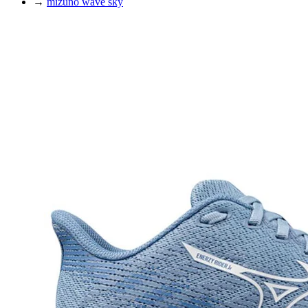
→
mizuno wave sky