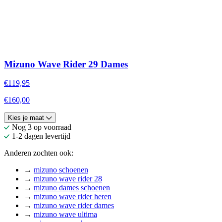
Mizuno Wave Rider 29 Dames
€119,95
€160,00
Kies je maat
Nog 3 op voorraad
1-2 dagen levertijd
Anderen zochten ook:
→
mizuno schoenen
→
mizuno wave rider 28
→
mizuno dames schoenen
→
mizuno wave rider heren
→
mizuno wave rider dames
→
mizuno wave ultima