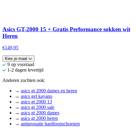
Asics GT-2000 15 + Gratis Performance sokken wit
Heren
€149,95
Kies je maat
9 op voorraad
1-2 dagen levertijd
Anderen zochten ook:
→
asics gt 2000 dames en heren
→
asics gel kayano
→
asics gt 2000 13
→
asics gt 2000 sale
→
asics gt 2000 dames
→
asics gt 2000 heren
→
antipronatie hardloopschoenen