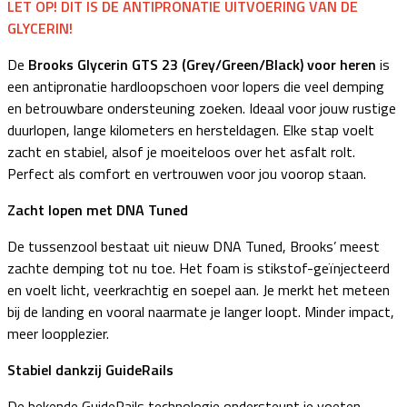
LET OP! DIT IS DE ANTIPRONATIE UITVOERING VAN DE
GLYCERIN!
De
Brooks Glycerin GTS 23 (Grey/Green/Black) voor heren
is
een antipronatie hardloopschoen voor lopers die veel demping
en betrouwbare ondersteuning zoeken. Ideaal voor jouw rustige
duurlopen, lange kilometers en hersteldagen. Elke stap voelt
zacht en stabiel, alsof je moeiteloos over het asfalt rolt.
Perfect als comfort en vertrouwen voor jou voorop staan.
Zacht lopen met DNA Tuned
De tussenzool bestaat uit nieuw DNA Tuned, Brooks’ meest
zachte demping tot nu toe. Het foam is stikstof-geïnjecteerd
en voelt licht, veerkrachtig en soepel aan. Je merkt het meteen
bij de landing en vooral naarmate je langer loopt. Minder impact,
meer loopplezier.
Stabiel dankzij GuideRails
De bekende GuideRails technologie ondersteunt je voeten