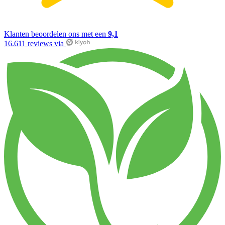
Klanten beoordelen ons met een
9,1
16.611 reviews via