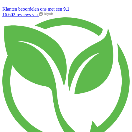
Klanten beoordelen ons met een
9,1
16.602 reviews via